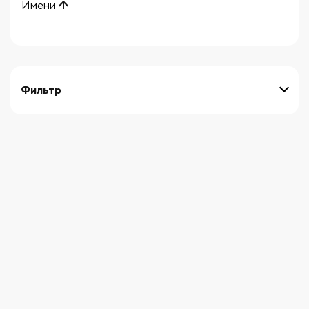
Имени
Фильтр
выберите технику
Начните вводить художника
СБРОСИТЬ ФИЛЬТРЫ