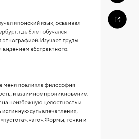
зучал японский язык, осваивал
рбург, где 6 лет обучался
я этнографией. Изучает труды
м видением абстрактного.
.
На меня повлияла философия
ость, и взаимное проникновение.
 на неизбежную целостность и
 истинную суть впечатления,
«пустота», «эго». Формы, точки и