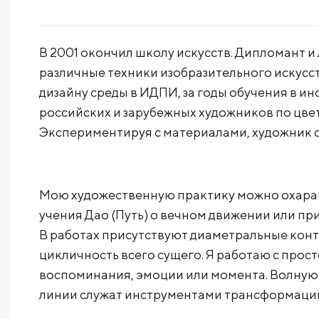
В 2001 окончил школу искусств. Дипломант и
различные техники изобразительного искусств
дизайну среды в ИДПИ, за годы обучения в ин
российских и зарубежных художников по цве
Экспериментируя с материалами, художник о
Мою художественную практику можно охарак
учения Дао (Путь) о вечном движении или пр
В работах присутствуют диаметральные конт
цикличность всего сущего. Я работаю с прос
воспоминания, эмоции или момента. Волнуют т
линии служат инструментами трансформации