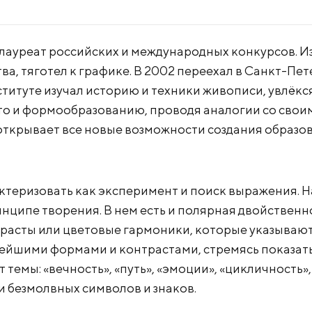
 лауреат российских и международных конкурсов. И
а, тяготел к графике. В 2002 переехал в Санкт-Пете
ституте изучал историю и техники живописи, увлёкс
то и формообразованию, проводя аналогии со свои
ткрывает все новые возможности создания образов
теризовать как эксперимент и поиск выражения. 
инципе творения. В нем есть и полярная двойственн
расты или цветовые гармоники, которые указывают
тейшими формами и контрастами, стремясь показать
емы: «вечность», «путь», «эмоции», «цикличность», 
 безмолвных символов и знаков.