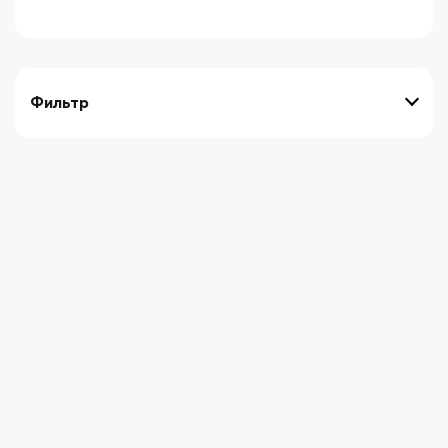
Фильтр
выберите технику
Начните вводить художника
СБРОСИТЬ ФИЛЬТРЫ