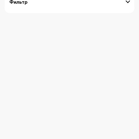
Фильтр
выберите технику
Начните вводить художника
СБРОСИТЬ ФИЛЬТРЫ