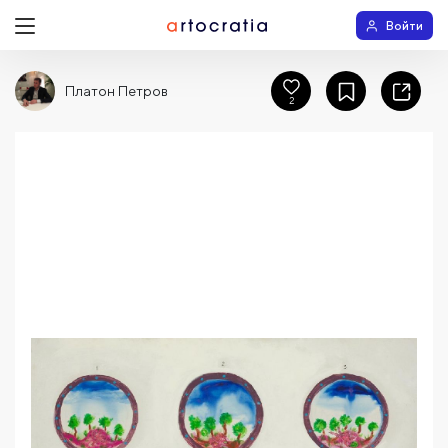
Войти
Платон Петров
2