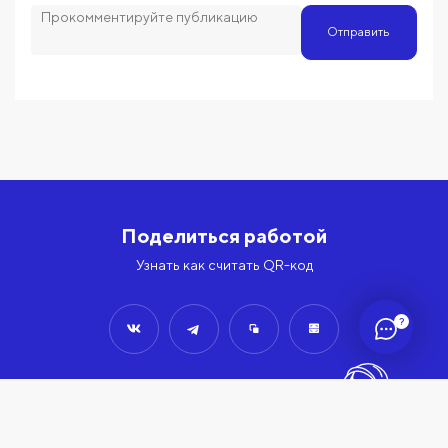
Отправить
Поделиться работой
Узнать как считать QR-код
?