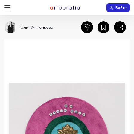
Войти
Юлия Анненкова
7