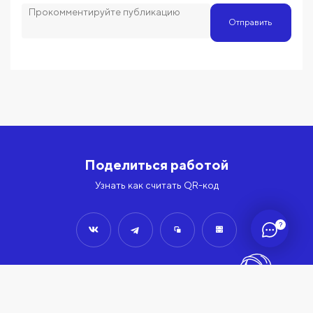
Отправить
Поделиться работой
Узнать как считать QR-код
?