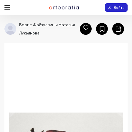
Войти
Борис Файзуллин и Наталья
1
Лукьянова