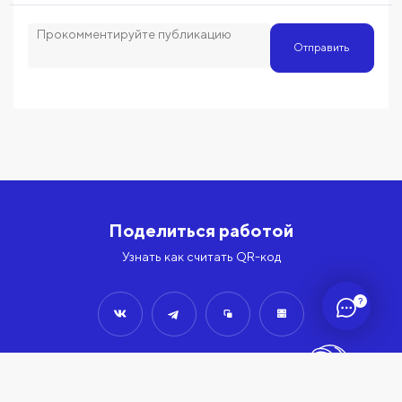
Отправить
Поделиться работой
Узнать как считать QR-код
?