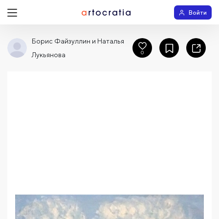
Войти
Борис Файзуллин и Наталья
0
Лукьянова