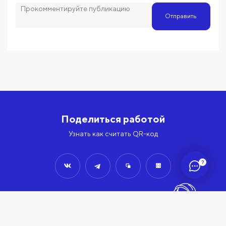
Отправить
Поделиться работой
Узнать как считать QR-код
?