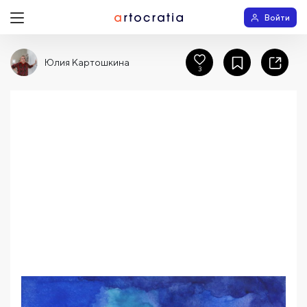
Войти
Юлия Картошкина
3