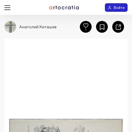
Войти
Анатолий Киташев
1