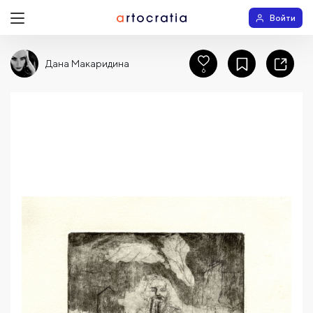
Войти
Дана Макаридина
6