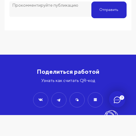
Отправить
Поделиться работой
Узнать как считать QR-код
?