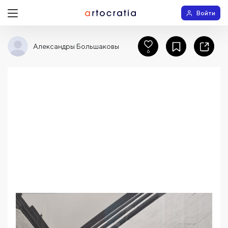
Войти
Александры Большаковы
6