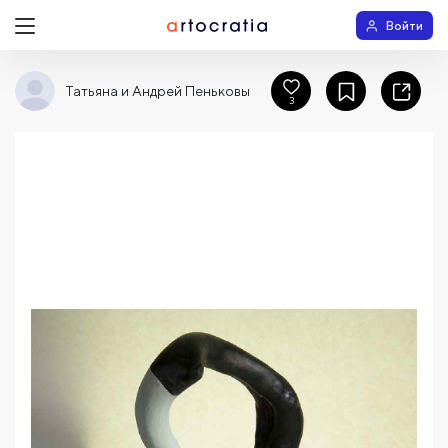
Войти
Татьяна и Андрей Пеньковы
3