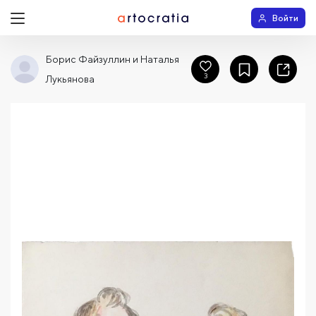
Войти
Борис Файзуллин и Наталья
3
Лукьянова