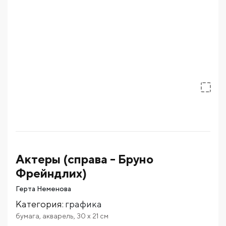
Актеры (справа - Бруно
Фрейндлих)
Герта Неменова
Категория
:
графика
бумага
,
акварель
,
30
x 21
см