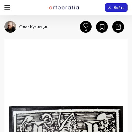
Войти
Олег Кузницин
2