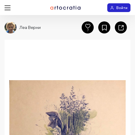
Войти
Леа Верни
7