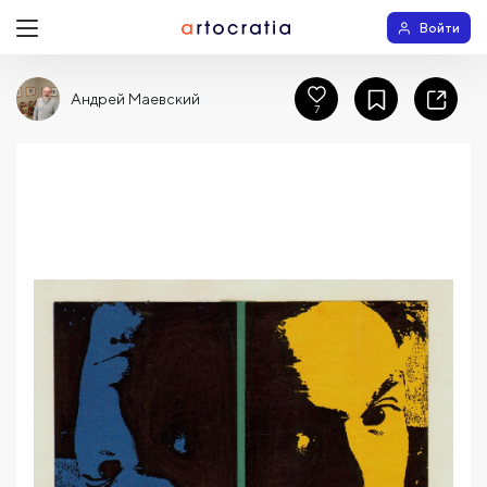
Войти
Андрей Маевский
7