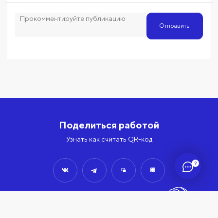
Отправить
Поделиться работой
Узнать как считать QR-код
?