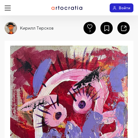
Войти
Кирилл Терсков
3