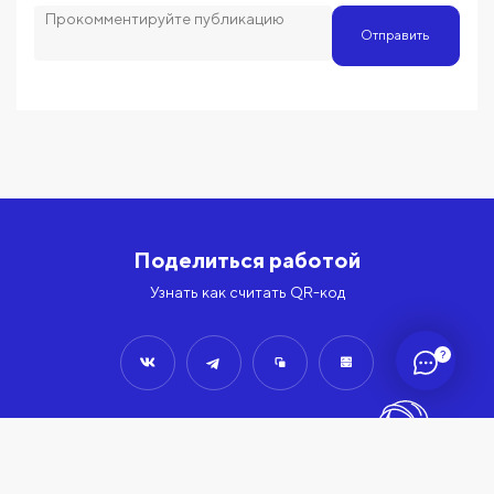
Отправить
Поделиться работой
Узнать как считать QR-код
?