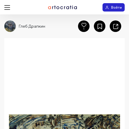
Войти
Глеб Драпкин
1