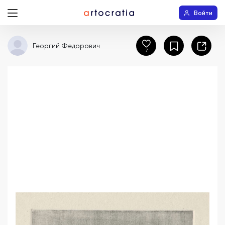
Войти
Георгий Федорович
7