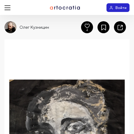
Войти
Олег Кузницин
4