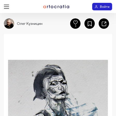
Войти
Олег Кузницин
3