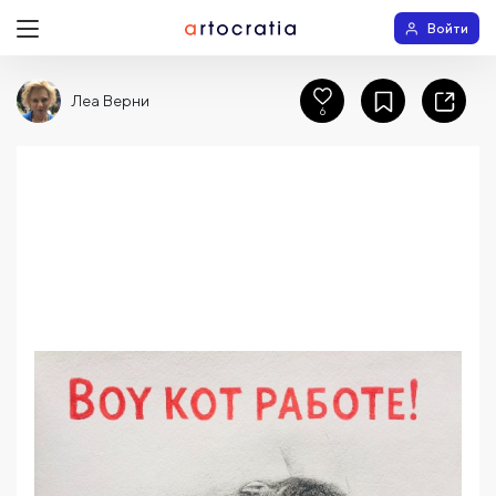
Войти
Леа Верни
6