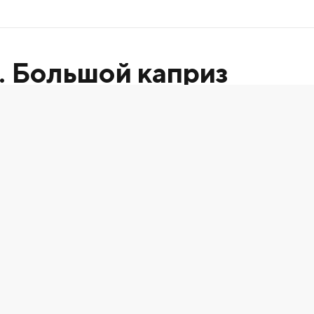
. Большой каприз
афия
,
16.5
x 12.5
см
 Село. Большой каприз.
ле войны«, 1950-е гг.