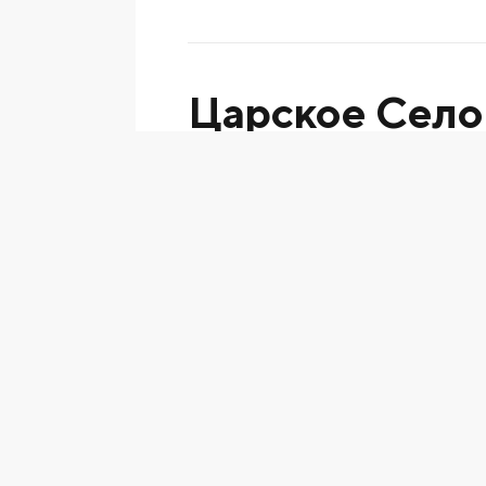
Царское Село
Владимир Борискович
Категория
:
графика
1950-е - 1960-е
,
цветная литогр
Владимир Борискович. Царское
Литография из серии «Парки пос