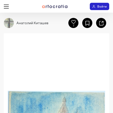
Войти
Анатолий Киташев
2