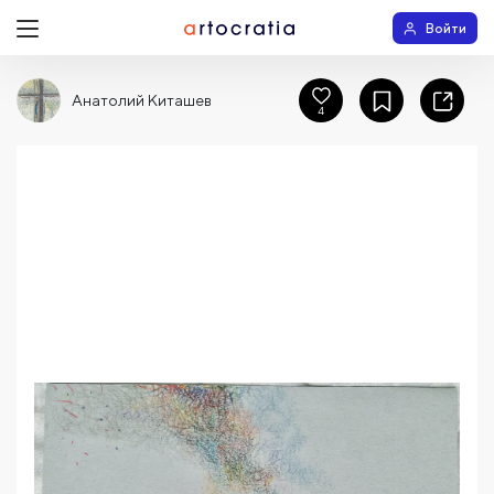
Войти
Анатолий Киташев
4