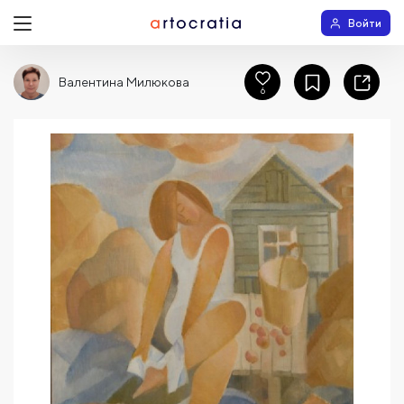
Войти
Валентина Милюкова
6