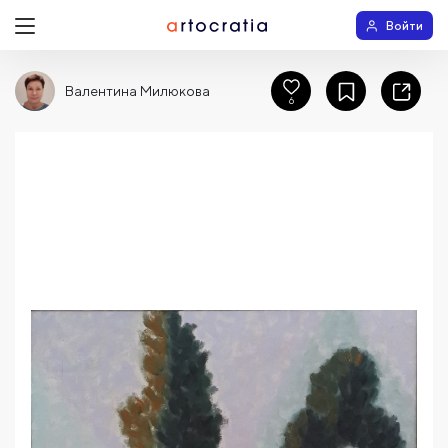
Войти
Валентина Милюкова
6