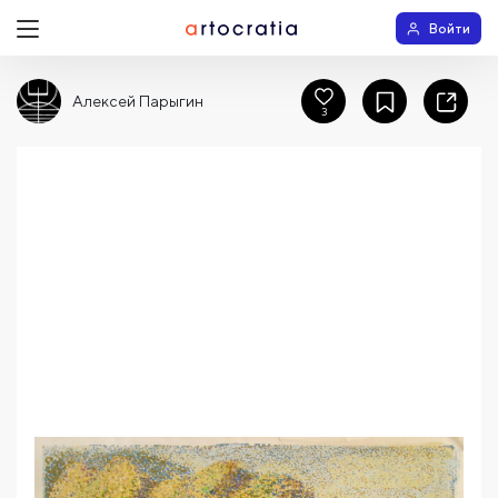
Войти
Алексей Парыгин
3