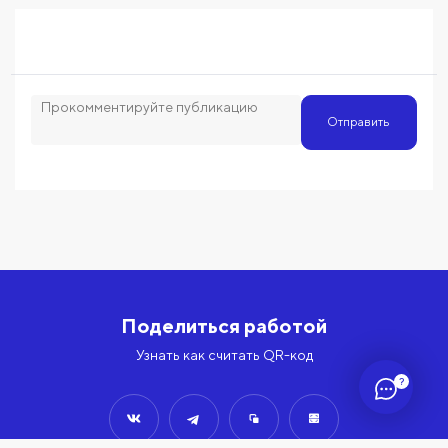
Отправить
Поделиться работой
Узнать как считать QR-код
?