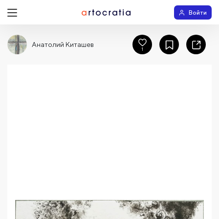
Войти
Анатолий Киташев
1