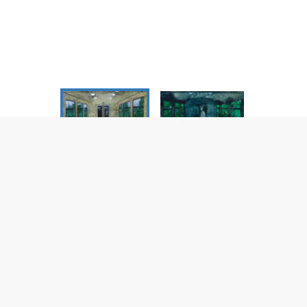
й вагон»
,
35
x 50
см