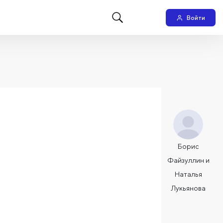
Войти
Борис
Файзуллин и
Наталья
Лукьянова