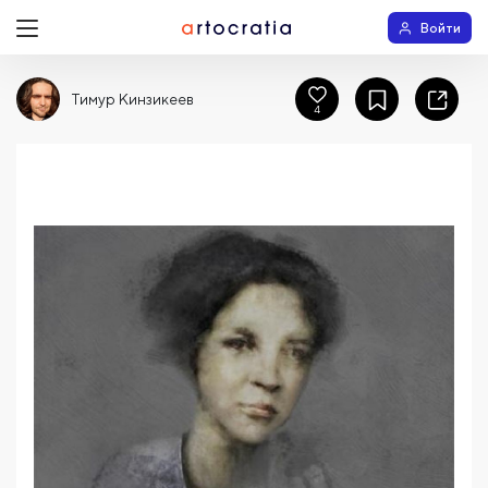
Войти
Тимур Кинзикеев
4