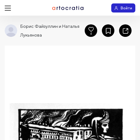
Войти
Борис Файзуллин и Наталья
4
Лукьянова