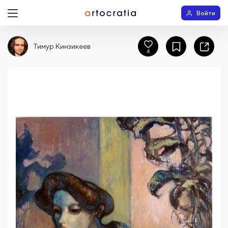
Войти
Тимур Кинзикеев
4