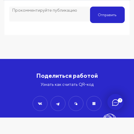
Отправить
Поделиться работой
Узнать как считать QR-код
?