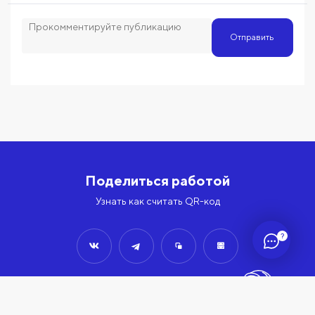
Отправить
Поделиться работой
Узнать как считать QR-код
?