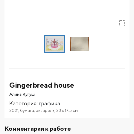
Gingerbread house
Алина Кугуш
Категория
:
графика
2021
,
бумага
,
акварель
,
23
x 17.5
см
Комментарии к работе