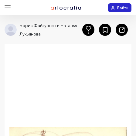
Войти
Борис Файзуллин и Наталья
3
Лукьянова