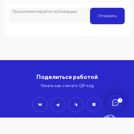
Отправить
Поделиться работой
Узнать как считать QR-код
?