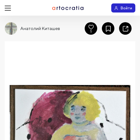
Войти
Анатолий Киташев
5