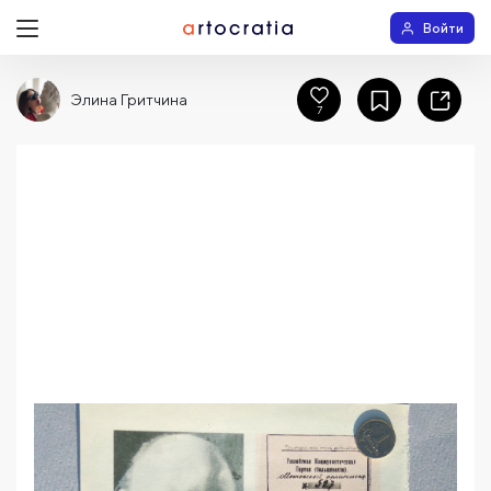
Войти
Элина Гритчина
7