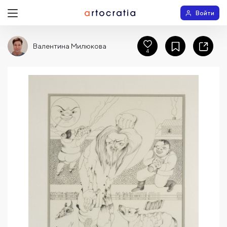
Войти
Валентина Милюкова
4