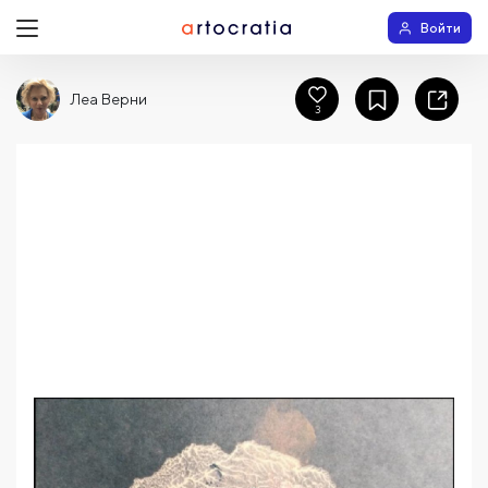
Войти
Леа Верни
3