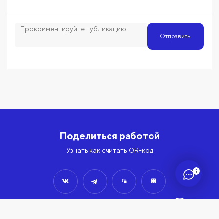
Отправить
Поделиться работой
Узнать как считать QR-код
?