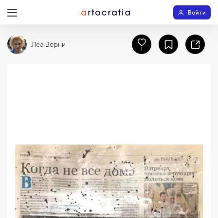
Войти
Леа Верни
1