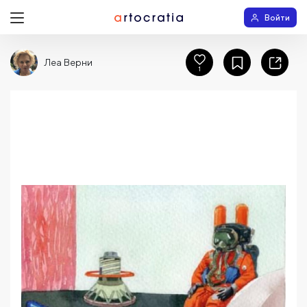
Войти
Леа Верни
1