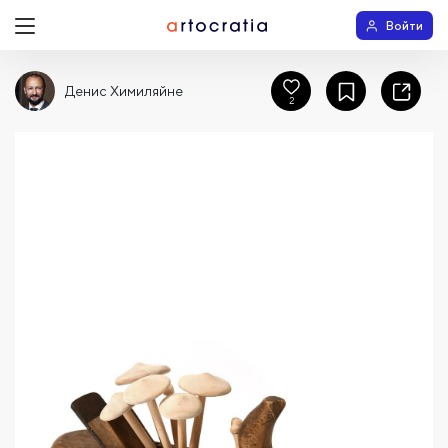
Войти
Денис Химиляйне
2