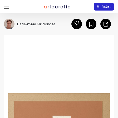
Войти
Валентина Милюкова
2